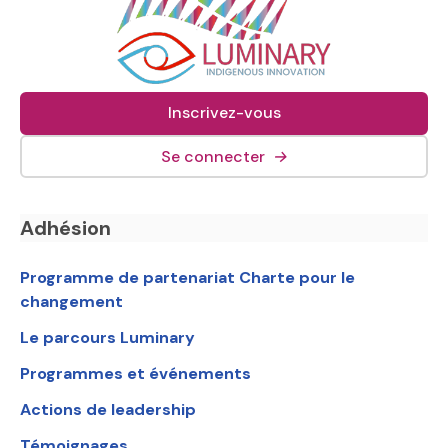
Inscrivez-vous
(lien externe, s&#039;o
Se connecter
→
Navigation en bas de page
Adhésion
Programme de partenariat Charte pour le
changement
Le parcours Luminary
Programmes et événements
Actions de leadership
Témoignages