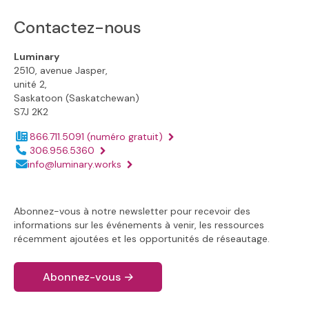
Contactez-nous
Luminary
2510, avenue Jasper,
unité 2,
Saskatoon (Saskatchewan)
S7J 2K2
866.711.5091
(numéro gratuit)
Numéro de téléphone :
306.956.5360
Adresse électronique :
info@luminary.works
Abonnez-vous à notre newsletter pour recevoir des
informations sur les événements à venir, les ressources
récemment ajoutées et les opportunités de réseautage.
Abonnez-vous
→