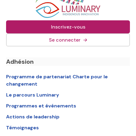
Inscrivez-vous
(lien externe, s&#039;o
Se connecter
→
Navigation en bas de page
Adhésion
Programme de partenariat Charte pour le
changement
Le parcours Luminary
Programmes et événements
Actions de leadership
Témoignages