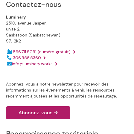
Contactez-nous
Luminary
2510, avenue Jasper,
unité 2,
Saskatoon (Saskatchewan)
S7J 2K2
866.711.5091
(numéro gratuit)
Numéro de téléphone :
306.956.5360
Adresse électronique :
info@luminary.works
Abonnez-vous à notre newsletter pour recevoir des
informations sur les événements à venir, les ressources
récemment ajoutées et les opportunités de réseautage.
Abonnez-vous
→
Reconnaissance territoriale