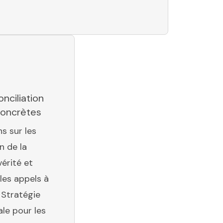
onciliation
concrètes
s sur les
n de la
érité et
 les appels à
 Stratégie
le pour les