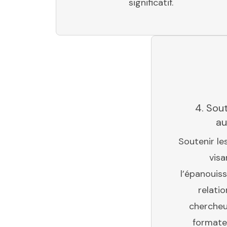
significatif.
4. Sout
au
Soutenir les
visa
l’épanouis
relati
chercheu
formate