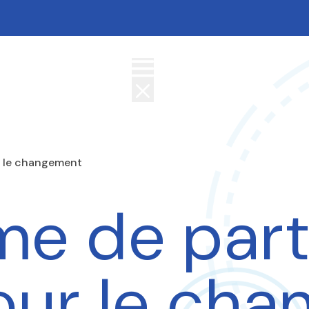
r le changement
e de part
our le ch