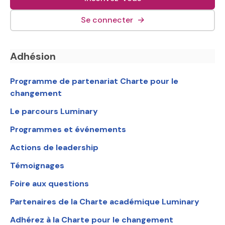
(lien externe, s&#039;o
Se connecter
→
Navigation en bas de page
Adhésion
Programme de partenariat Charte pour le
changement
Le parcours Luminary
Programmes et événements
Actions de leadership
Témoignages
Foire aux questions
Partenaires de la Charte académique Luminary
Adhérez à la Charte pour le changement