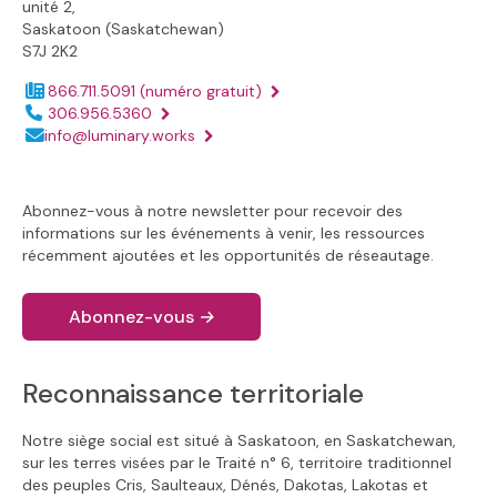
unité 2,
Saskatoon (Saskatchewan)
S7J 2K2
866.711.5091
(numéro gratuit)
Numéro de téléphone :
306.956.5360
Adresse électronique :
info@luminary.works
Abonnez-vous à notre newsletter pour recevoir des
informations sur les événements à venir, les ressources
récemment ajoutées et les opportunités de réseautage.
Abonnez-vous
→
Reconnaissance territoriale
Notre siège social est situé à Saskatoon, en Saskatchewan,
sur les terres visées par le Traité n° 6, territoire traditionnel
des peuples Cris, Saulteaux, Dénés, Dakotas, Lakotas et