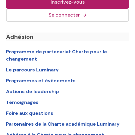
Inscrivez-vous
(lien externe, s&#039;o
Se connecter
→
Navigation en bas de page
Adhésion
Programme de partenariat Charte pour le
changement
Le parcours Luminary
Programmes et événements
Actions de leadership
Témoignages
Foire aux questions
Partenaires de la Charte académique Luminary
Adhérez à la Charte pour le changement