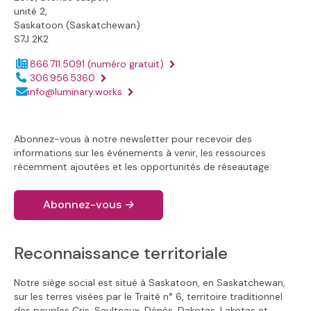
unité 2,
Saskatoon (Saskatchewan)
S7J 2K2
866.711.5091
(numéro gratuit)
Numéro de téléphone :
306.956.5360
Adresse électronique :
info@luminary.works
Abonnez-vous à notre newsletter pour recevoir des
informations sur les événements à venir, les ressources
récemment ajoutées et les opportunités de réseautage.
Abonnez-vous
→
Reconnaissance territoriale
Notre siège social est situé à Saskatoon, en Saskatchewan,
sur les terres visées par le Traité n° 6, territoire traditionnel
des peuples Cris, Saulteaux, Dénés, Dakotas, Lakotas et