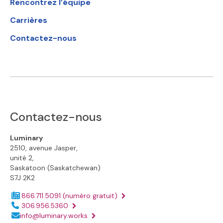
Rencontrez l’équipe
Carrières
Contactez-nous
Contactez-nous
Luminary
2510, avenue Jasper,
unité 2,
Saskatoon (Saskatchewan)
S7J 2K2
866.711.5091
(numéro gratuit)
Numéro de téléphone :
306.956.5360
Adresse électronique :
info@luminary.works