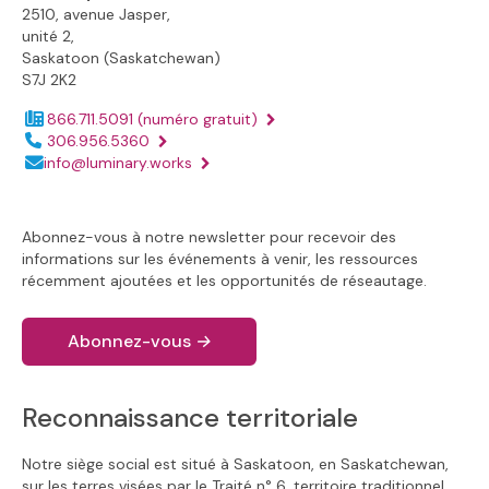
2510, avenue Jasper,
unité 2,
Saskatoon (Saskatchewan)
S7J 2K2
866.711.5091
(numéro gratuit)
Numéro de téléphone :
306.956.5360
Adresse électronique :
info@luminary.works
Abonnez-vous à notre newsletter pour recevoir des
informations sur les événements à venir, les ressources
récemment ajoutées et les opportunités de réseautage.
Abonnez-vous
→
Reconnaissance territoriale
Notre siège social est situé à Saskatoon, en Saskatchewan,
sur les terres visées par le Traité n° 6, territoire traditionnel