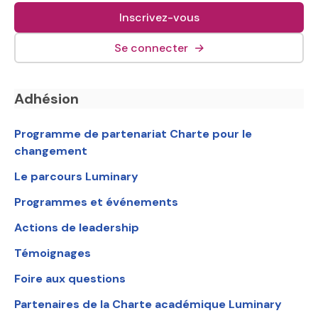
Inscrivez-vous
(lien externe, s&#039;o
Se connecter
→
Navigation en bas de page
Adhésion
Programme de partenariat Charte pour le
changement
Le parcours Luminary
Programmes et événements
Actions de leadership
Témoignages
Foire aux questions
Partenaires de la Charte académique Luminary