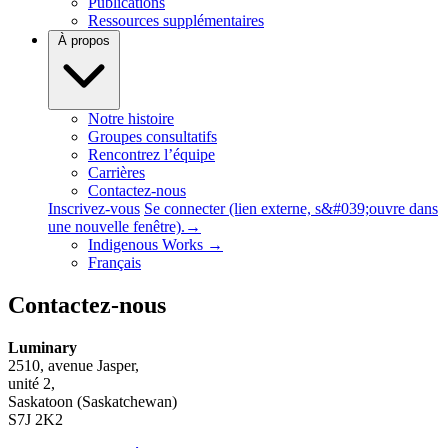
Publications
Ressources supplémentaires
À propos
Notre histoire
Groupes consultatifs
Rencontrez l’équipe
Carrières
Contactez-nous
Inscrivez-vous
Se connecter
(lien externe, s&#039;ouvre dans
une nouvelle fenêtre).
→
Indigenous Works
→
Français
Contactez-nous
Luminary
2510, avenue Jasper,
unité 2,
Saskatoon (Saskatchewan)
S7J 2K2