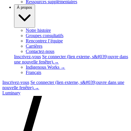
Ressources supplémentaires
À propos
Notre histoire
Groupes consultatifs
Rencontrez l’équipe
Carrières
Contactez-nous
Inscrivez-vous
Se connecter
(lien externe, s&#039;ouvre dans
une nouvelle fenêtre).
→
Indigenous Works
→
Français
Inscrivez-vous
Se connecter
(lien externe, s&#039;ouvre dans une
nouvelle fenêtre).
→
Luminary