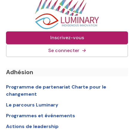
Inscrivez-vous
(lien externe, s&#039;o
Se connecter
→
Navigation en bas de page
Adhésion
Programme de partenariat Charte pour le
changement
Le parcours Luminary
Programmes et événements
Actions de leadership