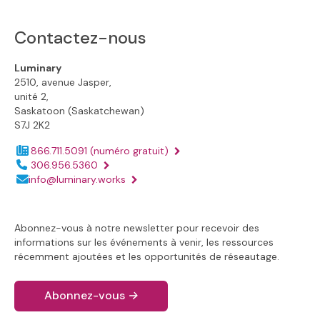
Contactez-nous
Luminary
2510, avenue Jasper,
unité 2,
Saskatoon (Saskatchewan)
S7J 2K2
866.711.5091
(numéro gratuit)
Numéro de téléphone :
306.956.5360
Adresse électronique :
info@luminary.works
Abonnez-vous à notre newsletter pour recevoir des
informations sur les événements à venir, les ressources
récemment ajoutées et les opportunités de réseautage.
Abonnez-vous
→