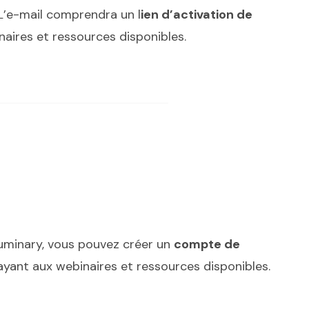
 L’e-mail comprendra un l
ien d’activation de
aires et ressources disponibles.
 Luminary, vous pouvez créer un
compte de
yant aux webinaires et ressources disponibles.
ans une nouvelle fenêtre.