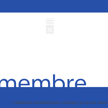
 membre
L’adhésion académique Luminary propose deux 
académique Luminary.