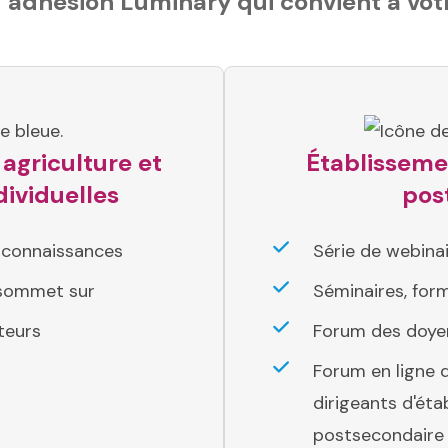
d’adhésion Luminary qui convient à vot
agriculture et
Établisseme
dividuelles
pos
s connaissances
Série de webina
 sommet sur
Séminaires, for
teurs
Forum des doyen
Forum en ligne 
dirigeants d'ét
postsecondaire