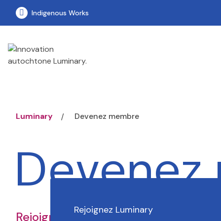
Visit our linkedin page
Indigenous Works
Luminary
Devenez membre
Devenez
Rejoignez Luminary
Rejoignez le programme d'adhésion 