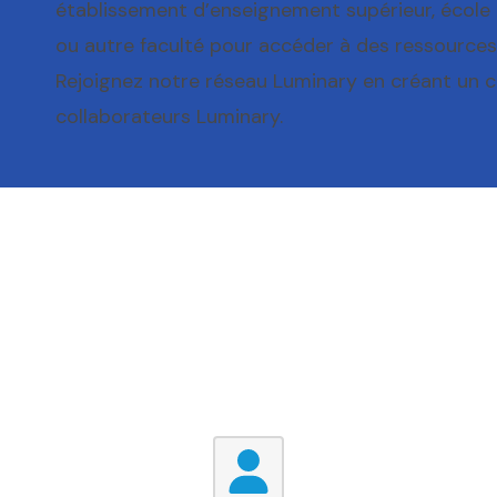
établissement d’enseignement supérieur, école
ou autre faculté pour accéder à des ressource
Rejoignez notre réseau Luminary en créant un c
collaborateurs Luminary.