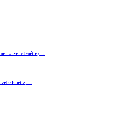
ne nouvelle fenêtre).
→
velle fenêtre).
→