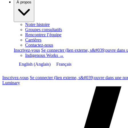
À propos
Notre histoire
Groupes consultatifs
Rencontrez l’équipe
Carrières
Contactez-nous
Inscrivez-vous
Se connecter
(lien externe, s&#039;ouvre dans u
Indigenous Works
→
English
(
Anglais
)
Français
Inscrivez-vous
Se connecter
(lien externe, s&#039;ouvre dans une nou
Luminary